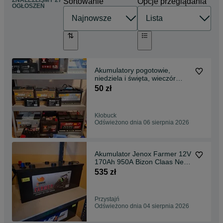
ZNALEŹLIŚMY 27
Sortowanie
Opcje przeglądania
OGŁOSZEŃ
Akumulatory pogotowie,
niedziela i święta, wieczór
,dowóz 603x275x233
50 zł
Kłobuck
Odświeżono dnia 06 sierpnia 2026
Akumulator Jenox Farmer 12V
170Ah 950A Bizon Claas New
Holland Deutz
535 zł
Przystajń
Odświeżono dnia 04 sierpnia 2026