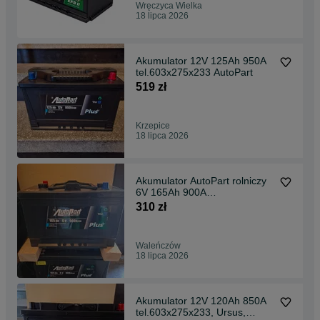
Wręczyca Wielka
18 lipca 2026
Akumulator 12V 125Ah 950A
tel.603x275x233 AutoPart
519 zł
Krzepice
18 lipca 2026
Akumulator AutoPart rolniczy
6V 165Ah 900A
tel.603x275x233 Ursus
310 zł
Waleńczów
18 lipca 2026
Akumulator 12V 120Ah 850A
tel.603x275x233, Ursus,