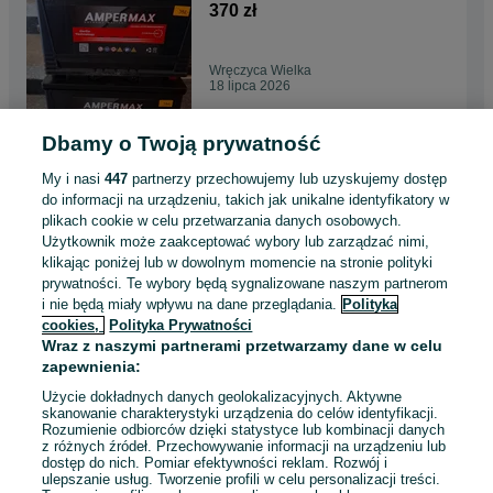
koparka JCB
370 zł
Wręczyca Wielka
18 lipca 2026
Dbamy o Twoją prywatność
Akumulator 12V 72AH / 700A
P+ 74Ah / 680A
My i nasi
447
partnerzy przechowujemy lub uzyskujemy dostęp
tel.603x275x233 wysoki lub
280 zł
do informacji na urządzeniu, takich jak unikalne identyfikatory w
niski PROMO
plikach cookie w celu przetwarzania danych osobowych.
Użytkownik może zaakceptować wybory lub zarządzać nimi,
Wręczyca Wielka
klikając poniżej lub w dowolnym momencie na stronie polityki
18 lipca 2026
prywatności. Te wybory będą sygnalizowane naszym partnerom
i nie będą miały wpływu na dane przeglądania.
Polityka
cookies,
Polityka Prywatności
Akumulator 100Ah 12V 800A
Wraz z naszymi partnerami przetwarzamy dane w celu
P+ 95Ah tel.603x275x233
zapewnienia:
357 zł
Użycie dokładnych danych geolokalizacyjnych. Aktywne
skanowanie charakterystyki urządzenia do celów identyfikacji.
Rozumienie odbiorców dzięki statystyce lub kombinacji danych
Wręczyca Wielka
z różnych źródeł. Przechowywanie informacji na urządzeniu lub
13 lipca 2026
dostęp do nich. Pomiar efektywności reklam. Rozwój i
ulepszanie usług. Tworzenie profili w celu personalizacji treści.